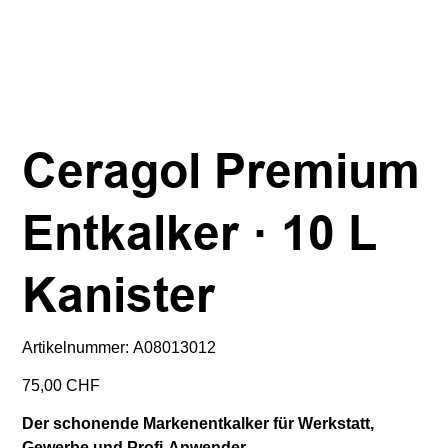
Ceragol Premium
Entkalker · 10 L
Kanister
Artikelnummer:
Artikelnummer:
A08013012
A08013012
Preis
75,00 CHF
Der schonende Markenentkalker für Werkstatt,
Gewerbe und Profi-Anwender.